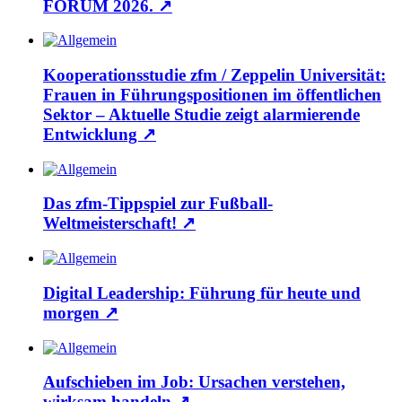
FORUM 2026.
↗
Kooperationsstudie zfm / Zeppelin Universität:
Frauen in Führungspositionen im öffentlichen
Sektor – Aktuelle Studie zeigt alarmierende
Entwicklung
↗
Das zfm-Tippspiel zur Fußball-
Weltmeisterschaft!
↗
Digital Leadership: Führung für heute und
morgen
↗
Aufschieben im Job: Ursachen verstehen,
wirksam handeln
↗