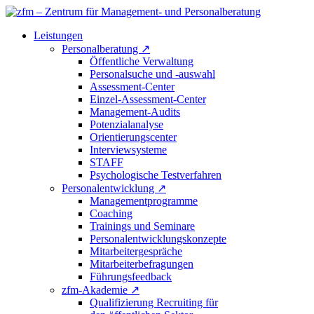
Leistungen
Personalberatung
↗
Öffentliche Verwaltung
Personalsuche und -auswahl
Assessment-Center
Einzel-Assessment-Center
Management-Audits
Potenzialanalyse
Orientierungscenter
Interviewsysteme
STAFF
Psychologische Testverfahren
Personalentwicklung
↗
Managementprogramme
Coaching
Trainings und Seminare
Personalentwicklungskonzepte
Mitarbeitergespräche
Mitarbeiterbefragungen
Führungsfeedback
zfm-Akademie
↗
Qualifizierung Recruiting für