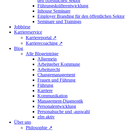
den öffentlichen Sektor
Führungskräfteentwicklung
Inhouse Seminare
Employer Branding für den öffentlichen Sektor
Seminare und Trainings
Jobbörse
Karriereservice
Karriereportal
↗
Karrierecoaching
↗
Blog
Alle Blogeinträge
Allgemein
Arbeitgeber Kommune
Arbeitsrecht
Changemanagement
Frauen und Führung
Führung
Karriere
Kommunikation
Management-Diagnostik
Personalentwicklung
Personalsuche und -auswahl
zfm aktiv
Über uns
Philosophie
↗