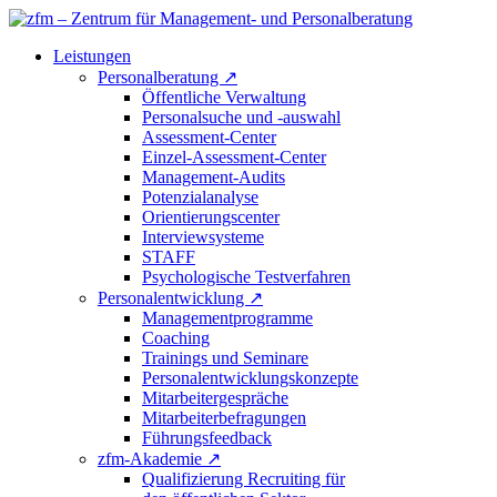
Leistungen
Personalberatung
↗
Öffentliche Verwaltung
Personalsuche und -auswahl
Assessment-Center
Einzel-Assessment-Center
Management-Audits
Potenzialanalyse
Orientierungscenter
Interviewsysteme
STAFF
Psychologische Testverfahren
Personalentwicklung
↗
Managementprogramme
Coaching
Trainings und Seminare
Personalentwicklungskonzepte
Mitarbeitergespräche
Mitarbeiterbefragungen
Führungsfeedback
zfm-Akademie
↗
Qualifizierung Recruiting für