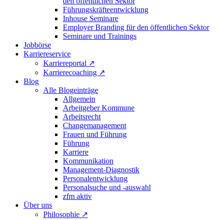
den öffentlichen Sektor
Führungskräfteentwicklung
Inhouse Seminare
Employer Branding für den öffentlichen Sektor
Seminare und Trainings
Jobbörse
Karriereservice
Karriereportal
↗
Karrierecoaching
↗
Blog
Alle Blogeinträge
Allgemein
Arbeitgeber Kommune
Arbeitsrecht
Changemanagement
Frauen und Führung
Führung
Karriere
Kommunikation
Management-Diagnostik
Personalentwicklung
Personalsuche und -auswahl
zfm aktiv
Über uns
Philosophie
↗