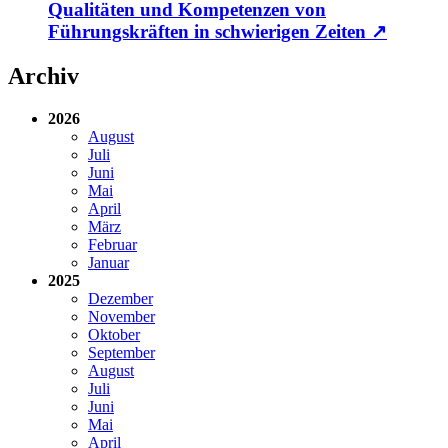
Qualitäten und Kompetenzen von
Führungskräften in schwierigen Zeiten
↗
Archiv
2026
August
Juli
Juni
Mai
April
März
Februar
Januar
2025
Dezember
November
Oktober
September
August
Juli
Juni
Mai
April