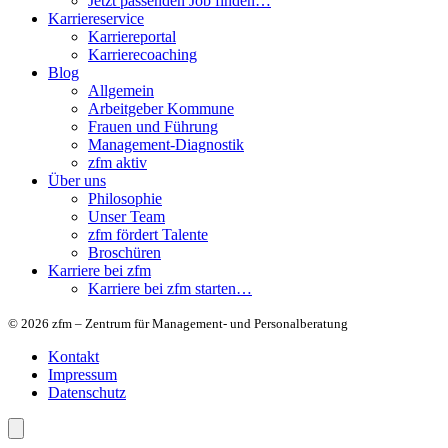
Jetzt passenden Job finden…
Karriereservice
Karriereportal
Karrierecoaching
Blog
Allgemein
Arbeitgeber Kommune
Frauen und Führung
Management-Diagnostik
zfm aktiv
Über uns
Philosophie
Unser Team
zfm fördert Talente
Broschüren
Karriere bei zfm
Karriere bei zfm starten…
© 2026 zfm – Zentrum für Management- und Personalberatung
Kontakt
Impressum
Datenschutz