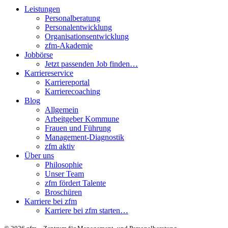
Leistungen
Personalberatung
Personalentwicklung
Organisationsentwicklung
zfm-Akademie
Jobbörse
Jetzt passenden Job finden…
Karriereservice
Karriereportal
Karrierecoaching
Blog
Allgemein
Arbeitgeber Kommune
Frauen und Führung
Management-Diagnostik
zfm aktiv
Über uns
Philosophie
Unser Team
zfm fördert Talente
Broschüren
Karriere bei zfm
Karriere bei zfm starten…