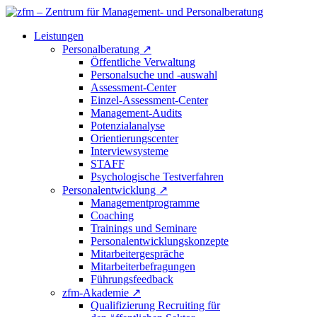
Leistungen
Personalberatung
↗
Öffentliche Verwaltung
Personalsuche und -auswahl
Assessment-Center
Einzel-Assessment-Center
Management-Audits
Potenzialanalyse
Orientierungscenter
Interviewsysteme
STAFF
Psychologische Testverfahren
Personalentwicklung
↗
Managementprogramme
Coaching
Trainings und Seminare
Personalentwicklungskonzepte
Mitarbeitergespräche
Mitarbeiterbefragungen
Führungsfeedback
zfm-Akademie
↗
Qualifizierung Recruiting für