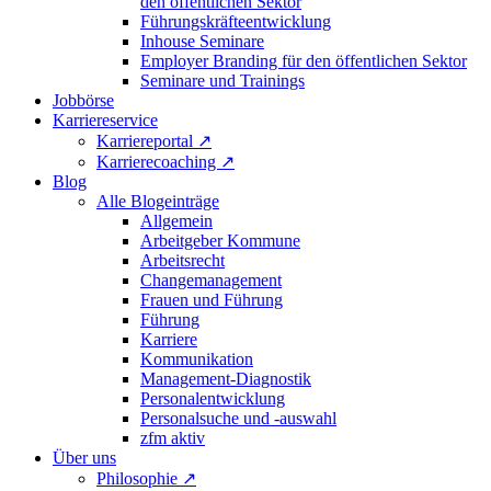
den öffentlichen Sektor
Führungskräfteentwicklung
Inhouse Seminare
Employer Branding für den öffentlichen Sektor
Seminare und Trainings
Jobbörse
Karriereservice
Karriereportal
↗
Karrierecoaching
↗
Blog
Alle Blogeinträge
Allgemein
Arbeitgeber Kommune
Arbeitsrecht
Changemanagement
Frauen und Führung
Führung
Karriere
Kommunikation
Management-Diagnostik
Personalentwicklung
Personalsuche und -auswahl
zfm aktiv
Über uns
Philosophie
↗