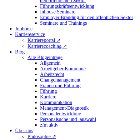
den öffentlichen Sektor
Führungskräfteentwicklung
Inhouse Seminare
Employer Branding für den öffentlichen Sektor
Seminare und Trainings
Jobbörse
Karriereservice
Karriereportal
↗
Karrierecoaching
↗
Blog
Alle Blogeinträge
Allgemein
Arbeitgeber Kommune
Arbeitsrecht
Changemanagement
Frauen und Führung
Führung
Karriere
Kommunikation
Management-Diagnostik
Personalentwicklung
Personalsuche und -auswahl
zfm aktiv
Über uns
Philosophie
↗