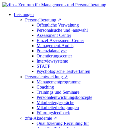
Leistungen
Personalberatung
↗
Öffentliche Verwaltung
Personalsuche und -auswahl
Assessment-Center
Einzel-Assessment-Center
Management-Audits
Potenzialanalyse
Orientierungscenter
Interviewsysteme
STAFF
Psychologische Testverfahren
Personalentwicklung
↗
Managementprogramme
Coaching
Trainings und Seminare
Personalentwicklungskonzepte
Mitarbeitergespräche
Mitarbeiterbefragungen
Führungsfeedback
zfm-Akademie
↗
Qualifizierung Recruiting für