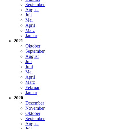
September
August
Juli
Mai
April
März
Januar
2021
Oktober
September
August
Juli
Juni
Mai
April
März
Februar
Januar
2020
Dezember
November
Oktober
September
August
Juli