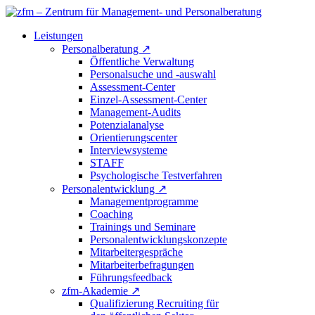
Leistungen
Personalberatung
↗
Öffentliche Verwaltung
Personalsuche und -auswahl
Assessment-Center
Einzel-Assessment-Center
Management-Audits
Potenzialanalyse
Orientierungscenter
Interviewsysteme
STAFF
Psychologische Testverfahren
Personalentwicklung
↗
Managementprogramme
Coaching
Trainings und Seminare
Personalentwicklungskonzepte
Mitarbeitergespräche
Mitarbeiterbefragungen
Führungsfeedback
zfm-Akademie
↗
Qualifizierung Recruiting für