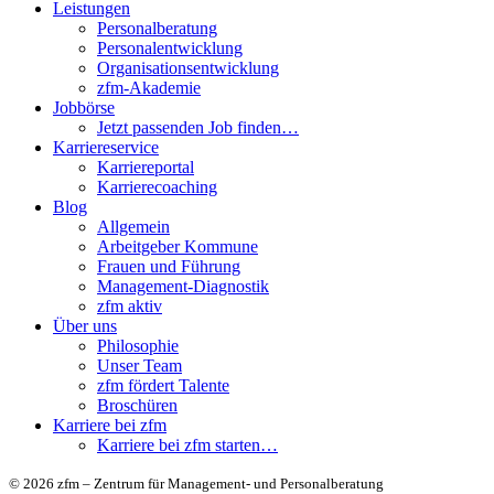
Leistungen
Personalberatung
Personalentwicklung
Organisationsentwicklung
zfm-Akademie
Jobbörse
Jetzt passenden Job finden…
Karriereservice
Karriereportal
Karrierecoaching
Blog
Allgemein
Arbeitgeber Kommune
Frauen und Führung
Management-Diagnostik
zfm aktiv
Über uns
Philosophie
Unser Team
zfm fördert Talente
Broschüren
Karriere bei zfm
Karriere bei zfm starten…
© 2026 zfm – Zentrum für Management- und Personalberatung