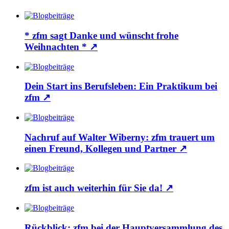
* zfm sagt Danke und wünscht frohe
Weihnachten *
↗
Dein Start ins Berufsleben: Ein Praktikum bei
zfm
↗
Nachruf auf Walter Wiberny: zfm trauert um
einen Freund, Kollegen und Partner
↗
zfm ist auch weiterhin für Sie da!
↗
Rückblick: zfm bei der Hauptversammlung des