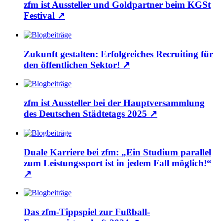
zfm ist Aussteller und Goldpartner beim KGSt
Festival
↗
Zukunft gestalten: Erfolgreiches Recruiting für
den öffentlichen Sektor!
↗
zfm ist Aussteller bei der Hauptversammlung
des Deutschen Städtetags 2025
↗
Duale Karriere bei zfm: „Ein Studium parallel
zum Leistungssport ist in jedem Fall möglich!“
↗
Das zfm-Tippspiel zur Fußball-