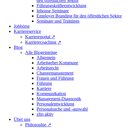
den öffentlichen Sektor
Führungskräfteentwicklung
Inhouse Seminare
Employer Branding für den öffentlichen Sektor
Seminare und Trainings
Jobbörse
Karriereservice
Karriereportal
↗
Karrierecoaching
↗
Blog
Alle Blogeinträge
Allgemein
Arbeitgeber Kommune
Arbeitsrecht
Changemanagement
Frauen und Führung
Führung
Karriere
Kommunikation
Management-Diagnostik
Personalentwicklung
Personalsuche und -auswahl
zfm aktiv
Über uns
Philosophie
↗