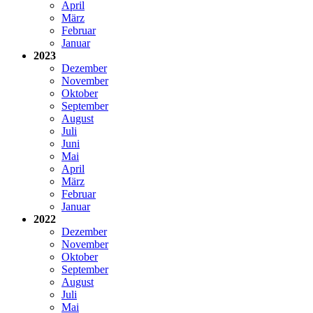
April
März
Februar
Januar
2023
Dezember
November
Oktober
September
August
Juli
Juni
Mai
April
März
Februar
Januar
2022
Dezember
November
Oktober
September
August
Juli
Mai