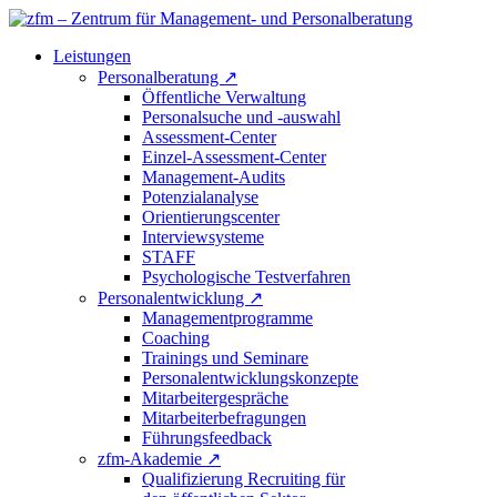
Leistungen
Personalberatung
↗
Öffentliche Verwaltung
Personalsuche und -auswahl
Assessment-Center
Einzel-Assessment-Center
Management-Audits
Potenzialanalyse
Orientierungscenter
Interviewsysteme
STAFF
Psychologische Testverfahren
Personalentwicklung
↗
Managementprogramme
Coaching
Trainings und Seminare
Personalentwicklungskonzepte
Mitarbeitergespräche
Mitarbeiterbefragungen
Führungsfeedback
zfm-Akademie
↗
Qualifizierung Recruiting für