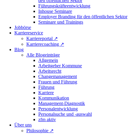
den öffentlichen Sektor
Führungskräfteentwicklung
Inhouse Seminare
Employer Branding für den öffentlichen Sektor
Seminare und Trainings
Jobbörse
Karriereservice
Karriereportal
↗
Karrierecoaching
↗
Blog
Alle Blogeinträge
Allgemein
Arbeitgeber Kommune
Arbeitsrecht
Changemanagement
Frauen und Führung
Führung
Karriere
Kommunikation
Management-Diagnostik
Personalentwicklung
Personalsuche und -auswahl
zfm aktiv
Über uns
Philosophie
↗