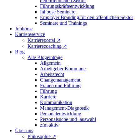
den öffentlichen Sektor
Führungskräfteentwicklung
Inhouse Seminare
Employer Branding für den öffentlichen Sektor
Seminare und Trainings
Jobbörse
Karriereservice
Karriereportal
↗
Karrierecoaching
↗
Blog
Alle Blogeinträge
Allgemein
Arbeitgeber Kommune
Arbeitsrecht
Changemanagement
Frauen und Führung
Führung
Karriere
Kommunikation
Management-Diagnostik
Personalentwicklung
Personalsuche und -auswahl
zfm aktiv
Über uns
Philosophie
↗