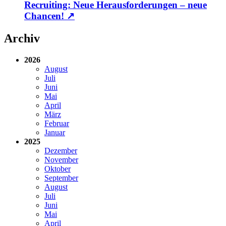
Recruiting: Neue Herausforderungen – neue
Chancen!
↗
Archiv
2026
August
Juli
Juni
Mai
April
März
Februar
Januar
2025
Dezember
November
Oktober
September
August
Juli
Juni
Mai
April