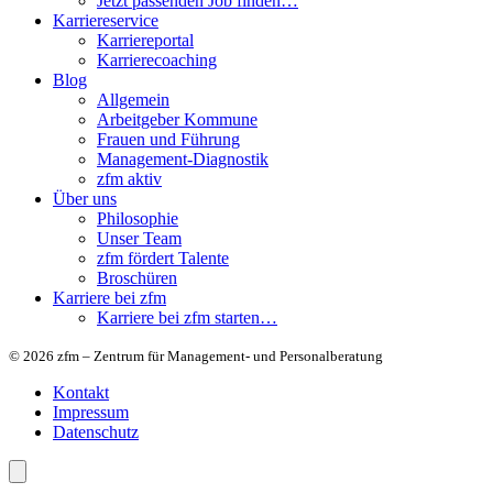
Jetzt passenden Job finden…
Karriereservice
Karriereportal
Karrierecoaching
Blog
Allgemein
Arbeitgeber Kommune
Frauen und Führung
Management-Diagnostik
zfm aktiv
Über uns
Philosophie
Unser Team
zfm fördert Talente
Broschüren
Karriere bei zfm
Karriere bei zfm starten…
© 2026 zfm – Zentrum für Management- und Personalberatung
Kontakt
Impressum
Datenschutz