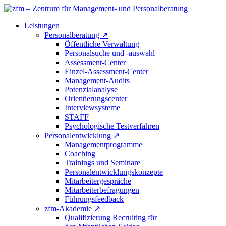
Leistungen
Personalberatung
↗
Öffentliche Verwaltung
Personalsuche und -auswahl
Assessment-Center
Einzel-Assessment-Center
Management-Audits
Potenzialanalyse
Orientierungscenter
Interviewsysteme
STAFF
Psychologische Testverfahren
Personalentwicklung
↗
Managementprogramme
Coaching
Trainings und Seminare
Personalentwicklungskonzepte
Mitarbeitergespräche
Mitarbeiterbefragungen
Führungsfeedback
zfm-Akademie
↗
Qualifizierung Recruiting für