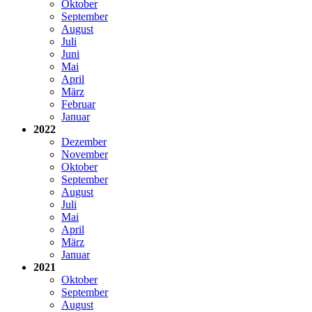
Oktober
September
August
Juli
Juni
Mai
April
März
Februar
Januar
2022
Dezember
November
Oktober
September
August
Juli
Mai
April
März
Januar
2021
Oktober
September
August