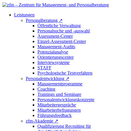
Leistungen
Personalberatung
↗
Öffentliche Verwaltung
Personalsuche und -auswahl
Assessment-Center
Einzel-Assessment-Center
Management-Audits
Potenzialanalyse
Orientierungscenter
Interviewsysteme
STAFF
Psychologische Testverfahren
Personalentwicklung
↗
Managementprogramme
Coaching
Trainings und Seminare
Personalentwicklungskonzepte
Mitarbeitergespräche
Mitarbeiterbefragungen
Führungsfeedback
zfm-Akademie
↗
Qualifizierung Recruiting für