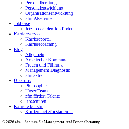
Personalberatung
Personalentwicklung
Organisationsentwicklung
zfm-Akademie
Jobbörse
Jetzt passenden Job finden…
Karriereservice
Karriereportal
Karrierecoaching
Blog
Allgemein
Arbeitgeber Kommune
Frauen und Führung
Management-Diagnostik
zfm aktiv
Über uns
Philosophie
Unser Team
zfm fördert Talente
Broschüren
Karriere bei zfm
Karriere bei zfm starten…
© 2026 zfm – Zentrum für Management- und Personalberatung