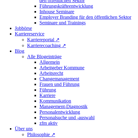
den öffentlichen Sektor
Führungskräfteentwicklung
Inhouse Seminare
Employer Branding für den öffentlichen Sektor
Seminare und Trainings
Jobbörse
Karriereservice
Karriereportal
↗
Karrierecoaching
↗
Blog
Alle Blogeinträge
Allgemein
Arbeitgeber Kommune
Arbeitsrecht
Changemanagement
Frauen und Führung
Führung
Karriere
Kommunikation
Management-Diagnostik
Personalentwicklung
Personalsuche und -auswahl
zfm aktiv
Über uns
Philosophie
↗