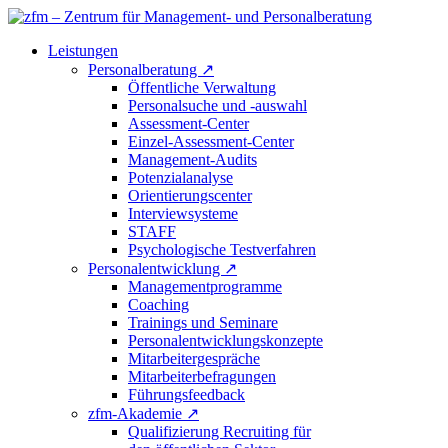
Leistungen
Personalberatung
↗
Öffentliche Verwaltung
Personalsuche und -auswahl
Assessment-Center
Einzel-Assessment-Center
Management-Audits
Potenzialanalyse
Orientierungscenter
Interviewsysteme
STAFF
Psychologische Testverfahren
Personalentwicklung
↗
Managementprogramme
Coaching
Trainings und Seminare
Personalentwicklungskonzepte
Mitarbeitergespräche
Mitarbeiterbefragungen
Führungsfeedback
zfm-Akademie
↗
Qualifizierung Recruiting für