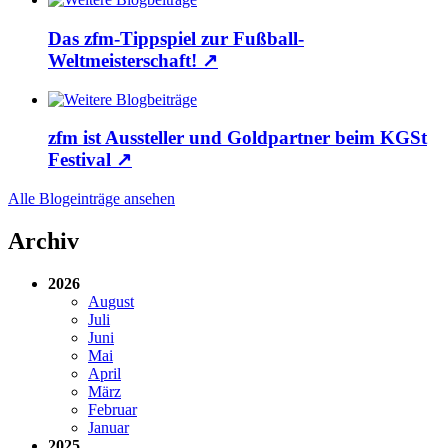
Das zfm-Tippspiel zur Fußball-
Weltmeisterschaft!
↗
zfm ist Aussteller und Goldpartner beim KGSt
Festival
↗
Alle Blogeinträge ansehen
Archiv
2026
August
Juli
Juni
Mai
April
März
Februar
Januar
2025