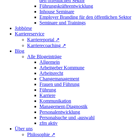
den öffentlichen Sektor
Führungskräfteentwicklung
Inhouse Seminare
Employer Branding für den öffentlichen Sektor
Seminare und Trainings
Jobbörse
Karriereservice
Karriereportal
↗
Karrierecoaching
↗
Blog
Alle Blogeinträge
Allgemein
Arbeitgeber Kommune
Arbeitsrecht
Changemanagement
Frauen und Führung
Führung
Karriere
Kommunikation
Management-Diagnostik
Personalentwicklung
Personalsuche und -auswahl
zfm aktiv
Über uns
Philosophie
↗