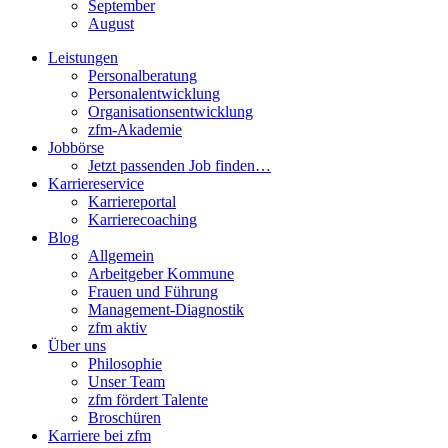
September
August
Leistungen
Personalberatung
Personalentwicklung
Organisationsentwicklung
zfm-Akademie
Jobbörse
Jetzt passenden Job finden…
Karriereservice
Karriereportal
Karrierecoaching
Blog
Allgemein
Arbeitgeber Kommune
Frauen und Führung
Management-Diagnostik
zfm aktiv
Über uns
Philosophie
Unser Team
zfm fördert Talente
Broschüren
Karriere bei zfm