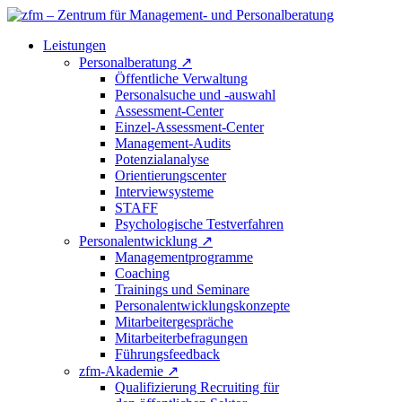
Leistungen
Personalberatung
↗
Öffentliche Verwaltung
Personalsuche und -auswahl
Assessment-Center
Einzel-Assessment-Center
Management-Audits
Potenzialanalyse
Orientierungscenter
Interviewsysteme
STAFF
Psychologische Testverfahren
Personalentwicklung
↗
Managementprogramme
Coaching
Trainings und Seminare
Personalentwicklungskonzepte
Mitarbeitergespräche
Mitarbeiterbefragungen
Führungsfeedback
zfm-Akademie
↗
Qualifizierung Recruiting für