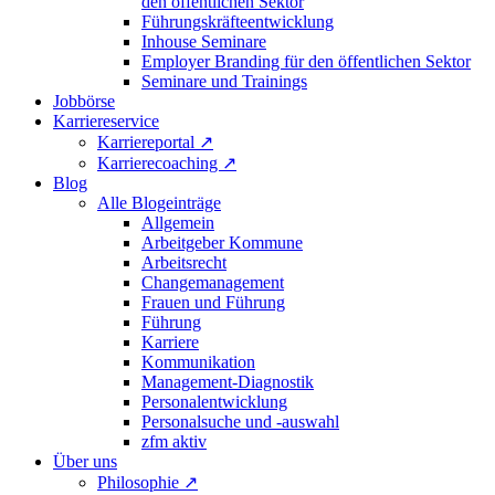
den öffentlichen Sektor
Führungskräfteentwicklung
Inhouse Seminare
Employer Branding für den öffentlichen Sektor
Seminare und Trainings
Jobbörse
Karriereservice
Karriereportal
↗
Karrierecoaching
↗
Blog
Alle Blogeinträge
Allgemein
Arbeitgeber Kommune
Arbeitsrecht
Changemanagement
Frauen und Führung
Führung
Karriere
Kommunikation
Management-Diagnostik
Personalentwicklung
Personalsuche und -auswahl
zfm aktiv
Über uns
Philosophie
↗