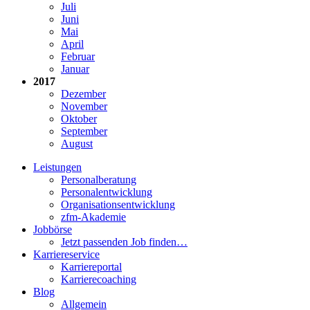
Juli
Juni
Mai
April
Februar
Januar
2017
Dezember
November
Oktober
September
August
Leistungen
Personalberatung
Personalentwicklung
Organisationsentwicklung
zfm-Akademie
Jobbörse
Jetzt passenden Job finden…
Karriereservice
Karriereportal
Karrierecoaching
Blog
Allgemein