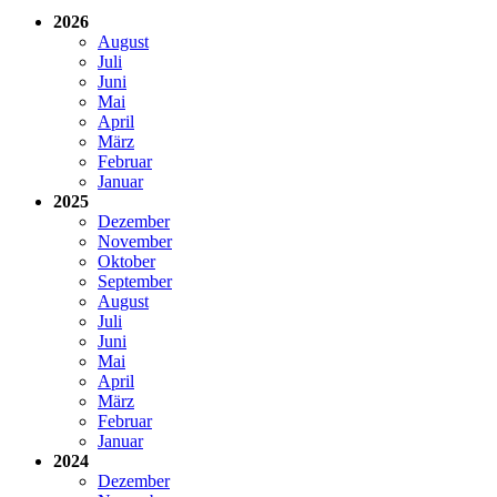
2026
August
Juli
Juni
Mai
April
März
Februar
Januar
2025
Dezember
November
Oktober
September
August
Juli
Juni
Mai
April
März
Februar
Januar
2024
Dezember