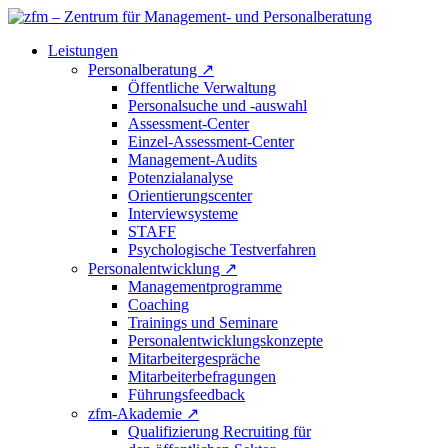
Leistungen
Personalberatung
↗
Öffentliche Verwaltung
Personalsuche und -auswahl
Assessment-Center
Einzel-Assessment-Center
Management-Audits
Potenzialanalyse
Orientierungscenter
Interviewsysteme
STAFF
Psychologische Testverfahren
Personalentwicklung
↗
Managementprogramme
Coaching
Trainings und Seminare
Personalentwicklungskonzepte
Mitarbeitergespräche
Mitarbeiterbefragungen
Führungsfeedback
zfm-Akademie
↗
Qualifizierung Recruiting für