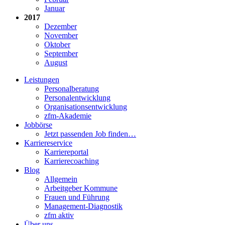
Januar
2017
Dezember
November
Oktober
September
August
Leistungen
Personalberatung
Personalentwicklung
Organisationsentwicklung
zfm-Akademie
Jobbörse
Jetzt passenden Job finden…
Karriereservice
Karriereportal
Karrierecoaching
Blog
Allgemein
Arbeitgeber Kommune
Frauen und Führung
Management-Diagnostik
zfm aktiv
Über uns