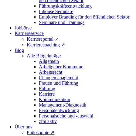
den öffentlichen Sektor
Führungskräfteentwicklung
Inhouse Seminare
Employer Branding für den öffentlichen Sektor
Seminare und Trainings
Jobbörse
Karriereservice
Karriereportal
↗
Karrierecoaching
↗
Blog
Alle Blogeinträge
Allgemein
Arbeitgeber Kommune
Arbeitsrecht
Changemanagement
Frauen und Führung
Führung
Karriere
Kommunikation
Management-Diagnostik
Personalentwicklung
Personalsuche und -auswahl
zfm aktiv
Über uns
Philosophie
↗