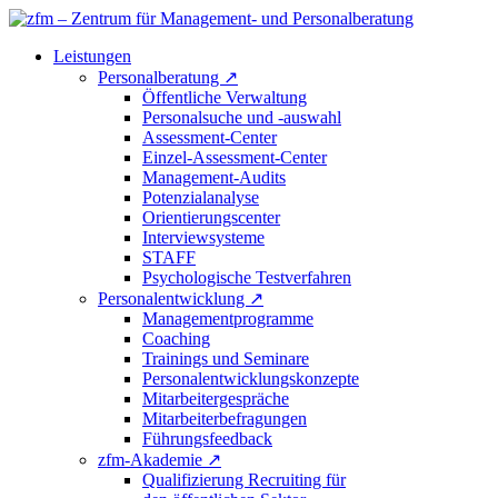
Leistungen
Personalberatung
↗
Öffentliche Verwaltung
Personalsuche und -auswahl
Assessment-Center
Einzel-Assessment-Center
Management-Audits
Potenzialanalyse
Orientierungscenter
Interviewsysteme
STAFF
Psychologische Testverfahren
Personalentwicklung
↗
Managementprogramme
Coaching
Trainings und Seminare
Personalentwicklungskonzepte
Mitarbeitergespräche
Mitarbeiterbefragungen
Führungsfeedback
zfm-Akademie
↗
Qualifizierung Recruiting für