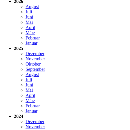
2026
August
Juli
Juni
Mai
April
März
Februar
Januar
2025
Dezember
November
Oktober
September
August
Juli
Juni
Mai
April
März
Februar
Januar
2024
Dezember
November