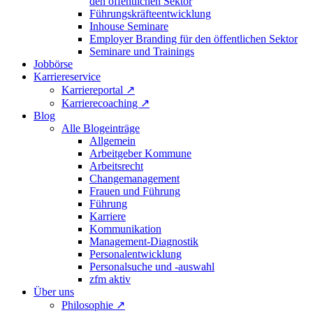
den öffentlichen Sektor
Führungskräfteentwicklung
Inhouse Seminare
Employer Branding für den öffentlichen Sektor
Seminare und Trainings
Jobbörse
Karriereservice
Karriereportal
↗
Karrierecoaching
↗
Blog
Alle Blogeinträge
Allgemein
Arbeitgeber Kommune
Arbeitsrecht
Changemanagement
Frauen und Führung
Führung
Karriere
Kommunikation
Management-Diagnostik
Personalentwicklung
Personalsuche und -auswahl
zfm aktiv
Über uns
Philosophie
↗