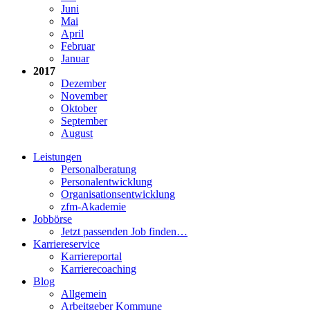
Juni
Mai
April
Februar
Januar
2017
Dezember
November
Oktober
September
August
Leistungen
Personalberatung
Personalentwicklung
Organisationsentwicklung
zfm-Akademie
Jobbörse
Jetzt passenden Job finden…
Karriereservice
Karriereportal
Karrierecoaching
Blog
Allgemein
Arbeitgeber Kommune