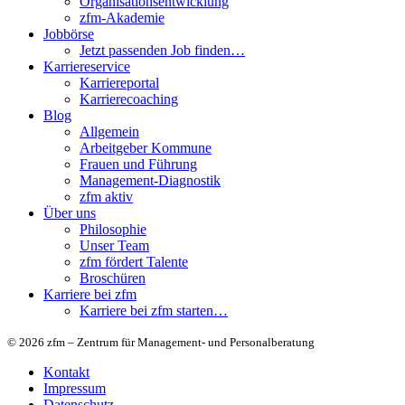
Organisationsentwicklung
zfm-Akademie
Jobbörse
Jetzt passenden Job finden…
Karriereservice
Karriereportal
Karrierecoaching
Blog
Allgemein
Arbeitgeber Kommune
Frauen und Führung
Management-Diagnostik
zfm aktiv
Über uns
Philosophie
Unser Team
zfm fördert Talente
Broschüren
Karriere bei zfm
Karriere bei zfm starten…
© 2026 zfm – Zentrum für Management- und Personalberatung
Kontakt
Impressum
Datenschutz