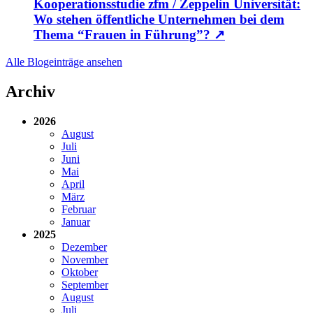
Kooperationsstudie zfm / Zeppelin Universität:
Wo stehen öffentliche Unternehmen bei dem
Thema “Frauen in Führung”?
↗
Alle Blogeinträge ansehen
Archiv
2026
August
Juli
Juni
Mai
April
März
Februar
Januar
2025
Dezember
November
Oktober
September
August
Juli