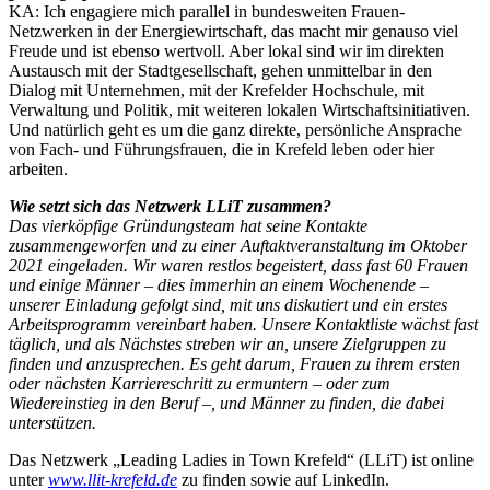
KA: Ich engagiere mich parallel in bundesweiten Frauen-
Netzwerken in der Energiewirtschaft, das macht mir genauso viel
Freude und ist ebenso wertvoll. Aber lokal sind wir im direkten
Austausch mit der Stadtgesellschaft, gehen unmittelbar in den
Dialog mit Unternehmen, mit der Krefelder Hochschule, mit
Verwaltung und Politik, mit weiteren lokalen Wirtschaftsinitiativen.
Und natürlich geht es um die ganz direkte, persönliche Ansprache
von Fach- und Führungsfrauen, die in Krefeld leben oder hier
arbeiten.
Wie setzt sich das Netzwerk LLiT zusammen?
Das vierköpfige Gründungsteam hat seine Kontakte
zusammengeworfen und zu einer Auftaktveranstaltung im Oktober
2021 eingeladen. Wir waren restlos begeistert, dass fast 60 Frauen
und einige Männer – dies immerhin an einem Wochenende –
unserer Einladung gefolgt sind, mit uns diskutiert und ein erstes
Arbeitsprogramm vereinbart haben. Unsere Kontaktliste wächst fast
täglich, und als Nächstes streben wir an, unsere Zielgruppen zu
finden und anzusprechen. Es geht darum, Frauen zu ihrem ersten
oder nächsten Karriereschritt zu ermuntern – oder zum
Wiedereinstieg in den Beruf –, und Männer zu finden, die dabei
unterstützen.
Das Netzwerk „Leading Ladies in Town Krefeld“ (LLiT) ist online
unter
www.llit-krefeld.de
zu finden sowie auf LinkedIn.