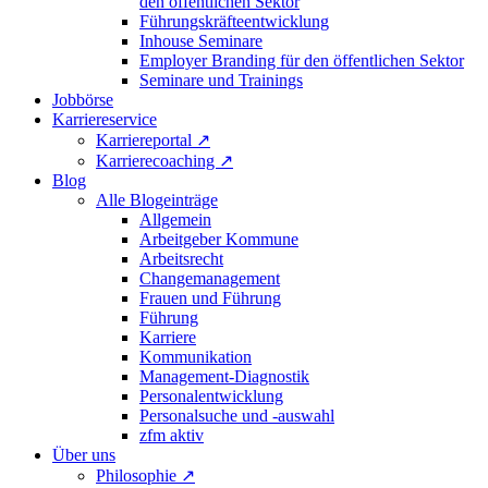
den öffentlichen Sektor
Führungskräfteentwicklung
Inhouse Seminare
Employer Branding für den öffentlichen Sektor
Seminare und Trainings
Jobbörse
Karriereservice
Karriereportal
↗
Karrierecoaching
↗
Blog
Alle Blogeinträge
Allgemein
Arbeitgeber Kommune
Arbeitsrecht
Changemanagement
Frauen und Führung
Führung
Karriere
Kommunikation
Management-Diagnostik
Personalentwicklung
Personalsuche und -auswahl
zfm aktiv
Über uns
Philosophie
↗