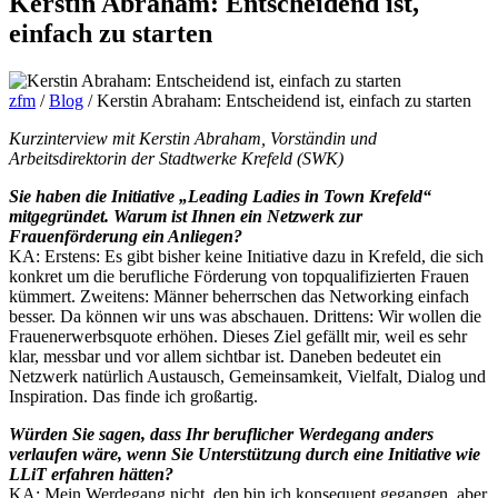
Kerstin Abraham: Entscheidend ist,
einfach zu starten
zfm
/
Blog
/
Kerstin Abraham: Entscheidend ist, einfach zu starten
Kurzinterview mit Kerstin Abraham, Vorständin und
Arbeitsdirektorin der Stadtwerke Krefeld (SWK)
Sie haben die Initiative „Leading Ladies in Town Krefeld“
mitgegründet. Warum ist Ihnen ein Netzwerk zur
Frauenförderung ein Anliegen?
KA: Erstens: Es gibt bisher keine Initiative dazu in Krefeld, die sich
konkret um die berufliche Förderung von topqualifizierten Frauen
kümmert. Zweitens: Männer beherrschen das Networking einfach
besser. Da können wir uns was abschauen. Drittens: Wir wollen die
Frauenerwerbsquote erhöhen. Dieses Ziel gefällt mir, weil es sehr
klar, messbar und vor allem sichtbar ist. Daneben bedeutet ein
Netzwerk natürlich Austausch, Gemeinsamkeit, Vielfalt, Dialog und
Inspiration. Das finde ich großartig.
Würden Sie sagen, dass Ihr beruflicher Werdegang anders
verlaufen wäre, wenn Sie Unterstützung durch eine Initiative wie
LLiT erfahren hätten?
KA: Mein Werdegang nicht, den bin ich konsequent gegangen, aber