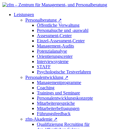
Leistungen
Personalberatung
↗
Öffentliche Verwaltung
Personalsuche und -auswahl
Assessment-Center
Einzel-Assessment-Center
Management-Audits
Potenzialanalyse
Orientierungscenter
Interviewsysteme
STAFF
Psychologische Testverfahren
Personalentwicklung
↗
Managementprogramme
Coaching
Trainings und Seminare
Personalentwicklungskonzepte
Mitarbeitergespräche
Mitarbeiterbefragungen
Führungsfeedback
zfm-Akademie
↗
Qualifizierung Recruiting für