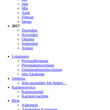
Juni
Mai
April
Februar
Januar
2017
Dezember
November
Oktober
September
August
Leistungen
Personalberatung
Personalentwicklung
Organisationsentwicklung
zfm-Akademie
Jobbörse
Jetzt passenden Job finden…
Karriereservice
Karriereportal
Karrierecoaching
Blog
Allgemein
Arbeitgeber Kommune