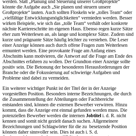
werden. Statt „Planung und Steuerung unserer Großprojekte“
könnte die Aufgabe auch „Sie planen und steuern unsere
Großprojekte“ lauten. Auch sollten Floskeln wie „tolles Team“ oder
„vielfältige Entwicklungsmöglichkeiten“ vermieden werden. Besser
wirken Beispiele, wie sich das „tolle Team“ verhält oder konkrete
nächste Karriereschritte im eigenen Haus. Ebenso regen kurze Sätze
eher zum Weiterlesen an, als lange und komplexe Sätze. Zudem sind
kurze und prägnante Sätze häufig leichter zu verstehen. Die Leser
einer Anzeige können auch durch offene Fragen zum Weiterlesen
ermuntert werden. Eine provokante Frage am Anfang eines
Abschnitts kann motivieren, die Antwort auf die Frage am Ende des
Abschnittes erfahren zu wollen. Der Grundton einer Anzeige sollte
positiv sein. Die Betonung der besonderen Herausforderungen der
Branche oder die Fokussierung auf schwierige Aufgaben und
Probleme sind dabei zu vermeiden.
Ein weiterer wichtiger Punkt ist der Titel der in der Anzeige
vorgestellten Position. Besonders interne Bezeichnungen, die durch
die Zusammenstellung der Abteilungen oder Fachbereiche
entstanden sind, können die externen Bewerber verwirren. Hinzu
kommt, dass die Anzeige erst einmal gefunden werden muss. Die
potenziellen Bewerber werden die internen
Jobtitel
i. d. R. nicht
kennen und somit nicht gezielt danach suchen. Allgemeinere
Bezeichnungen und Schlagwörter für die zu besetzende Position
können daher sinnvoller sein. Dies ist auch i. S. d.