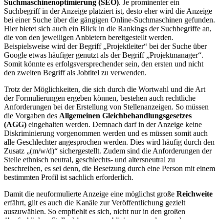
Suchmaschinenoptimierung (SEO)
. Je prominenter ein
Suchbegriff in der Anzeige platziert ist, desto eher wird die Anzeige
bei einer Suche über die gängigen Online-Suchmaschinen gefunden.
Hier bietet sich auch ein Blick in die Rankings der Suchbegriffe an,
die von den jeweiligen Anbietern bereitgestellt werden.
Beispielsweise wird der Begriff „Projektleiter“ bei der Suche über
Google etwas häufiger genutzt als der Begriff „Projektmanager“.
Somit könnte es erfolgsversprechender sein, den ersten und nicht
den zweiten Begriff als Jobtitel zu verwenden.
Trotz der Möglichkeiten, die sich durch die Wortwahl und die Art
der Formulierungen ergeben können, bestehen auch rechtliche
Anforderungen bei der Erstellung von Stellenanzeigen. So müssen
die Vorgaben des
Allgemeinen Gleichbehandlungsgesetzes
(AGG)
eingehalten werden. Demnach darf in der Anzeige keine
Diskriminierung vorgenommen werden und es müssen somit auch
alle Geschlechter angesprochen werden. Dies wird häufig durch den
Zusatz „(m/w/d)“ sichergestellt. Zudem sind die Anforderungen der
Stelle ethnisch neutral, geschlechts- und altersneutral zu
beschreiben, es sei denn, die Besetzung durch eine Person mit einem
bestimmten Profil ist sachlich erforderlich.
Damit die neuformulierte Anzeige eine möglichst große
Reichweite
erfährt, gilt es auch die Kanäle zur Veröffentlichung gezielt
auszuwählen. So empfiehlt es sich, nicht nur in den großen