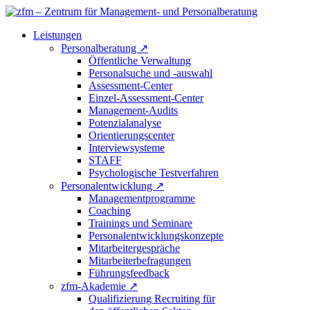
Leistungen
Personalberatung
↗
Öffentliche Verwaltung
Personalsuche und -auswahl
Assessment-Center
Einzel-Assessment-Center
Management-Audits
Potenzialanalyse
Orientierungscenter
Interviewsysteme
STAFF
Psychologische Testverfahren
Personalentwicklung
↗
Managementprogramme
Coaching
Trainings und Seminare
Personalentwicklungskonzepte
Mitarbeitergespräche
Mitarbeiterbefragungen
Führungsfeedback
zfm-Akademie
↗
Qualifizierung Recruiting für