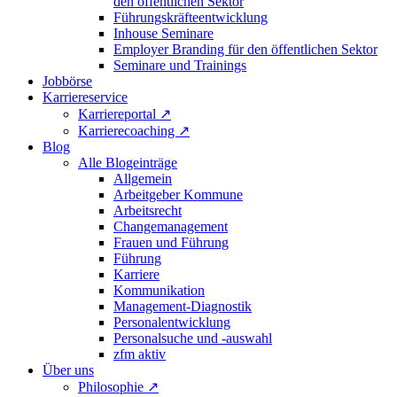
den öffentlichen Sektor
Führungskräfteentwicklung
Inhouse Seminare
Employer Branding für den öffentlichen Sektor
Seminare und Trainings
Jobbörse
Karriereservice
Karriereportal
↗
Karrierecoaching
↗
Blog
Alle Blogeinträge
Allgemein
Arbeitgeber Kommune
Arbeitsrecht
Changemanagement
Frauen und Führung
Führung
Karriere
Kommunikation
Management-Diagnostik
Personalentwicklung
Personalsuche und -auswahl
zfm aktiv
Über uns
Philosophie
↗