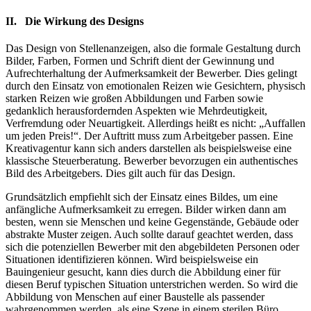
II. Die Wirkung des Designs
Das Design von Stellenanzeigen, also die formale Gestaltung durch
Bilder, Farben, Formen und Schrift dient der Gewinnung und
Aufrechterhaltung der Aufmerksamkeit der Bewerber. Dies gelingt
durch den Einsatz von emotionalen Reizen wie Gesichtern, physisch
starken Reizen wie großen Abbildungen und Farben sowie
gedanklich herausfordernden Aspekten wie Mehrdeutigkeit,
Verfremdung oder Neuartigkeit. Allerdings heißt es nicht: „Auffallen
um jeden Preis!“. Der Auftritt muss zum Arbeitgeber passen. Eine
Kreativagentur kann sich anders darstellen als beispielsweise eine
klassische Steuerberatung. Bewerber bevorzugen ein authentisches
Bild des Arbeitgebers. Dies gilt auch für das Design.
Grundsätzlich empfiehlt sich der Einsatz eines Bildes, um eine
anfängliche Aufmerksamkeit zu erregen. Bilder wirken dann am
besten, wenn sie Menschen und keine Gegenstände, Gebäude oder
abstrakte Muster zeigen. Auch sollte darauf geachtet werden, dass
sich die potenziellen Bewerber mit den abgebildeten Personen oder
Situationen identifizieren können. Wird beispielsweise ein
Bauingenieur gesucht, kann dies durch die Abbildung einer für
diesen Beruf typischen Situation unterstrichen werden. So wird die
Abbildung von Menschen auf einer Baustelle als passender
wahrgenommen werden, als eine Szene in einem sterilen Büro.