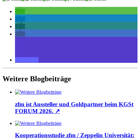
Weitere Blogbeiträge
zfm ist Aussteller und Goldpartner beim KGSt
FORUM 2026.
↗
Kooperationsstudie zfm / Zeppelin Universität: