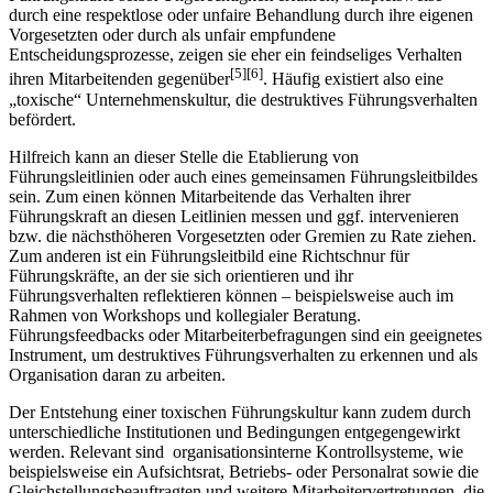
durch eine respektlose oder unfaire Behandlung durch ihre eigenen
Vorgesetzten oder durch als unfair empfundene
Entscheidungsprozesse, zeigen sie eher ein feindseliges Verhalten
[5][6]
ihren Mitarbeitenden gegenüber
. Häufig existiert also eine
„toxische“ Unternehmenskultur, die destruktives Führungsverhalten
befördert.
Hilfreich kann an dieser Stelle die Etablierung von
Führungsleitlinien oder auch eines gemeinsamen Führungsleitbildes
sein. Zum einen können Mitarbeitende das Verhalten ihrer
Führungskraft an diesen Leitlinien messen und ggf. intervenieren
bzw. die nächsthöheren Vorgesetzten oder Gremien zu Rate ziehen.
Zum anderen ist ein Führungsleitbild eine Richtschnur für
Führungskräfte, an der sie sich orientieren und ihr
Führungsverhalten reflektieren können – beispielsweise auch im
Rahmen von Workshops und kollegialer Beratung.
Führungsfeedbacks oder Mitarbeiterbefragungen sind ein geeignetes
Instrument, um destruktives Führungsverhalten zu erkennen und als
Organisation daran zu arbeiten.
Der Entstehung einer toxischen Führungskultur kann zudem durch
unterschiedliche Institutionen und Bedingungen entgegengewirkt
werden. Relevant sind organisationsinterne Kontrollsysteme, wie
beispielsweise ein Aufsichtsrat, Betriebs- oder Personalrat sowie die
Gleichstellungsbeauftragten und weitere Mitarbeitervertretungen, die