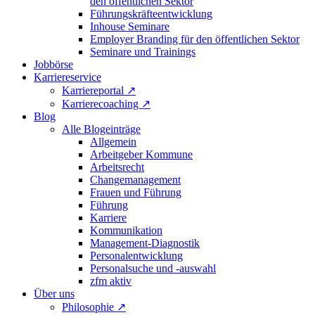
den öffentlichen Sektor
Führungskräfteentwicklung
Inhouse Seminare
Employer Branding für den öffentlichen Sektor
Seminare und Trainings
Jobbörse
Karriereservice
Karriereportal
↗
Karrierecoaching
↗
Blog
Alle Blogeinträge
Allgemein
Arbeitgeber Kommune
Arbeitsrecht
Changemanagement
Frauen und Führung
Führung
Karriere
Kommunikation
Management-Diagnostik
Personalentwicklung
Personalsuche und -auswahl
zfm aktiv
Über uns
Philosophie
↗