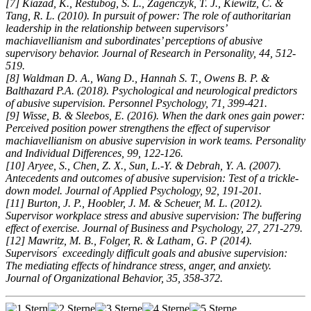
[7] Kiazad, K., Restubog, S. L., Zagenczyk, T. J., Kiewitz, C. &
Tang, R. L. (2010). In pursuit of power: The role of authoritarian
leadership in the relationship between supervisors’
machiavellianism and subordinates’ perceptions of abusive
supervisory behavior. Journal of Research in Personality, 44, 512-
519.
[8] Waldman D. A., Wang D., Hannah S. T., Owens B. P. &
Balthazard P.A. (2018). Psychological and neurological predictors
of abusive supervision. Personnel Psychology, 71, 399-421.
[9] Wisse, B. & Sleebos, E. (2016). When the dark ones gain power:
Perceived position power strengthens the effect of supervisor
machiavellianism on abusive supervision in work teams. Personality
and Individual Differences, 99, 122-126.
[10] Aryee, S., Chen, Z. X., Sun, L.-Y. & Debrah, Y. A. (2007).
Antecedents and outcomes of abusive supervision: Test of a trickle-
down model. Journal of Applied Psychology, 92, 191-201.
[11] Burton, J. P., Hoobler, J. M. & Scheuer, M. L. (2012).
Supervisor workplace stress and abusive supervision: The buffering
effect of exercise. Journal of Business and Psychology, 27, 271-279.
[12] Mawritz, M. B., Folger, R. & Latham, G. P (2014).
Supervisors ́ exceedingly difficult goals and abusive supervision:
The mediating effects of hindrance stress, anger, and anxiety.
Journal of Organizational Behavior, 35, 358-372.