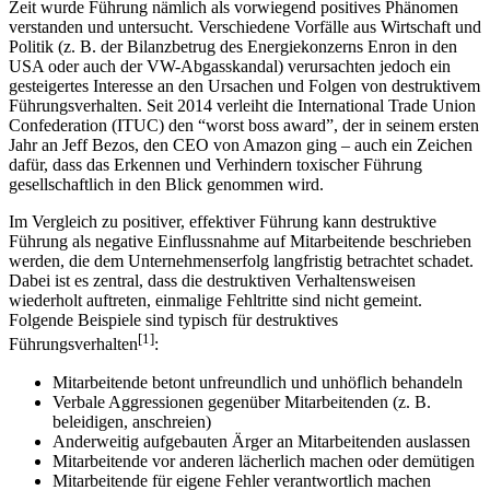
Zeit wurde Führung nämlich als vorwiegend positives Phänomen
verstanden und untersucht. Verschiedene Vorfälle aus Wirtschaft und
Politik (z. B. der Bilanzbetrug des Energiekonzerns Enron in den
USA oder auch der VW-Abgasskandal) verursachten jedoch ein
gesteigertes Interesse an den Ursachen und Folgen von destruktivem
Führungsverhalten. Seit 2014 verleiht die International Trade Union
Confederation (ITUC) den “worst boss award”, der in seinem ersten
Jahr an Jeff Bezos, den CEO von Amazon ging – auch ein Zeichen
dafür, dass das Erkennen und Verhindern toxischer Führung
gesellschaftlich in den Blick genommen wird.
Im Vergleich zu positiver, effektiver Führung kann destruktive
Führung als negative Einflussnahme auf Mitarbeitende beschrieben
werden, die dem Unternehmenserfolg langfristig betrachtet schadet.
Dabei ist es zentral, dass die destruktiven Verhaltensweisen
wiederholt auftreten, einmalige Fehltritte sind nicht gemeint.
Folgende Beispiele sind typisch für destruktives
[1]
Führungsverhalten
:
Mitarbeitende betont unfreundlich und unhöflich behandeln
Verbale Aggressionen gegenüber Mitarbeitenden (z. B.
beleidigen, anschreien)
Anderweitig aufgebauten Ärger an Mitarbeitenden auslassen
Mitarbeitende vor anderen lächerlich machen oder demütigen
Mitarbeitende für eigene Fehler verantwortlich machen