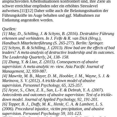
anspruchsvollen Arbeitssituationen konfrontiert sind, ihre Ziele als
schwer erreichbar empfinden oder ein erhöhtes Stresslevel
aufweisen.[11][12] Daher sollte auch die Belastungssituation der
Führungskräfte im Auge behalten und ggf. Maßnahmen zur
Entlastung angestoßen werden.
Quellen:
[1] May, D., Schilling, J. & Schyns, B. (2016). Destruktive Führung
erkennen und verhindern. In J. Felfe & R. van Dick (Hrsg.),
Handbuch Mitarbeiterführung (S. 265-277). Berlin: Springer.
[2] Schyns, B. & Schilling, J. (2013). How bad are the effects of bad
leaders? A meta-analysis of destructive leadership and its outcomes.
The Leadership Quarterly, 24, 138- 158.
[3] Zhang, Y. & Liao, Z. (2015). Consequences of abusive
supervision: A meta-analytic re- view. Asia Pacific Journal of
Management, 32, 959-987.
[4] Mawritz, M. B., Mayer, D. M., Hoobler, J. M., Wayne, S. J. &
Marinova, S. V. (2012). A trickle-down model of abusive
supervision. Personnel Psychology, 65, 325-357.
[5] Aryee, S., Chen, Z. X., Sun, L.-Y. & Debrah, Y. A. (2007).
Antecedents and outcomes of abusive supervision: Test of a trickle-
down model. Journal of Applied Psychology, 92, 191-201.
[6] Tepper, B. J., Duffy, M. K., Henle, C. A. & Lambert, L. S.
(2006). Procedural injustice, victim precipitation, and abusive
supervision. Personnel Psychology 59, 101-123.