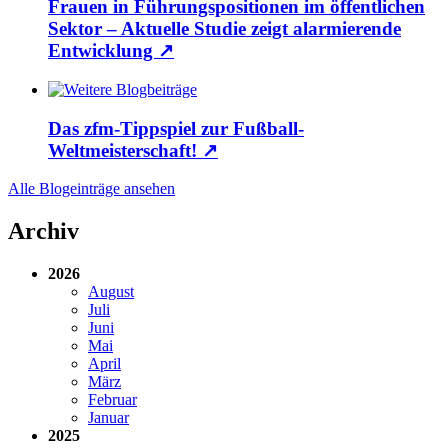
Frauen in Führungspositionen im öffentlichen
Sektor – Aktuelle Studie zeigt alarmierende
Entwicklung
↗
Das zfm-Tippspiel zur Fußball-
Weltmeisterschaft!
↗
Alle Blogeinträge ansehen
Archiv
2026
August
Juli
Juni
Mai
April
März
Februar
Januar
2025