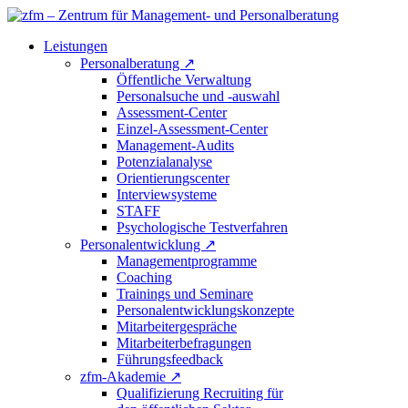
Leistungen
Personalberatung
↗
Öffentliche Verwaltung
Personalsuche und -auswahl
Assessment-Center
Einzel-Assessment-Center
Management-Audits
Potenzialanalyse
Orientierungscenter
Interviewsysteme
STAFF
Psychologische Testverfahren
Personalentwicklung
↗
Managementprogramme
Coaching
Trainings und Seminare
Personalentwicklungskonzepte
Mitarbeitergespräche
Mitarbeiterbefragungen
Führungsfeedback
zfm-Akademie
↗
Qualifizierung Recruiting für