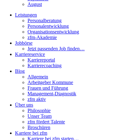
August
Leistungen
Personalberatung
Personalentwicklung
Organisationsentwicklung
zfm-Akademie
Jobbörse
Jetzt passenden Job finden…
Karriereservice
Karriereportal
Karrierecoaching
Blog
Allgemein
Arbeitgeber Kommune
Frauen und Führung
Management-Diagnostik
zfm aktiv
Über uns
Philosophie
Unser Team
zfm fördert Talente
Broschüren
Karriere bei zfm
Karriere bei zfm starten…