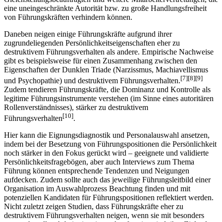
eine uneingeschränkte Autorität bzw. zu große Handlungsfreiheit
von Führungskräften verhindern können.
Daneben neigen einige Führungskräfte aufgrund ihrer
zugrundeliegenden Persönlichkeitseigenschaften eher zu
destruktivem Führungsverhalten als andere. Empirische Nachweise
gibt es beispielsweise für einen Zusammenhang zwischen den
Eigenschaften der Dunklen Triade (Narzissmus, Machiavellismus
[7][8][9]
und Psychopathie) und destruktivem Führungsverhalten.
Zudem tendieren Führungskräfte, die Dominanz und Kontrolle als
legitime Führungsinstrumente verstehen (im Sinne eines autoritären
Rollenverständnisses), stärker zu destruktivem
[10]
Führungsverhalten
.
Hier kann die Eignungsdiagnostik und Personalauswahl ansetzen,
indem bei der Besetzung von Führungspositionen die Persönlichkeit
noch stärker in den Fokus gerückt wird – geeignete und validierte
Persönlichkeitsfragebögen, aber auch Interviews zum Thema
Führung können entsprechende Tendenzen und Neigungen
aufdecken. Zudem sollte auch das jeweilige Führungsleitbild einer
Organisation im Auswahlprozess Beachtung finden und mit
potenziellen Kandidaten für Führungspositionen reflektiert werden.
Nicht zuletzt zeigen Studien, dass Führungskräfte eher zu
destruktivem Führungsverhalten neigen, wenn sie mit besonders