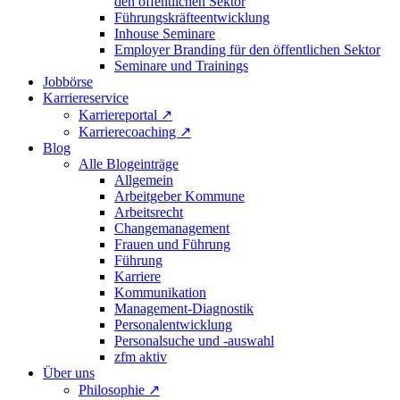
den öffentlichen Sektor
Führungskräfteentwicklung
Inhouse Seminare
Employer Branding für den öffentlichen Sektor
Seminare und Trainings
Jobbörse
Karriereservice
Karriereportal
↗
Karrierecoaching
↗
Blog
Alle Blogeinträge
Allgemein
Arbeitgeber Kommune
Arbeitsrecht
Changemanagement
Frauen und Führung
Führung
Karriere
Kommunikation
Management-Diagnostik
Personalentwicklung
Personalsuche und -auswahl
zfm aktiv
Über uns
Philosophie
↗