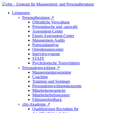
Leistungen
Personalberatung
↗
Öffentliche Verwaltung
Personalsuche und -auswahl
Assessment-Center
Einzel-Assessment-Center
Management-Audits
Potenzialanalyse
Orientierungscenter
Interviewsysteme
STAFF
Psychologische Testverfahren
Personalentwicklung
↗
Managementprogramme
Coaching
Trainings und Seminare
Personalentwicklungskonzepte
Mitarbeitergespräche
Mitarbeiterbefragungen
Führungsfeedback
zfm-Akademie
↗
Qualifizierung Recruiting für