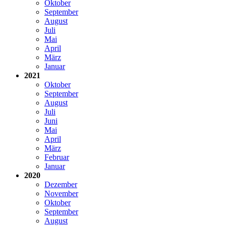
Oktober
September
August
Juli
Mai
April
März
Januar
2021
Oktober
September
August
Juli
Juni
Mai
April
März
Februar
Januar
2020
Dezember
November
Oktober
September
August