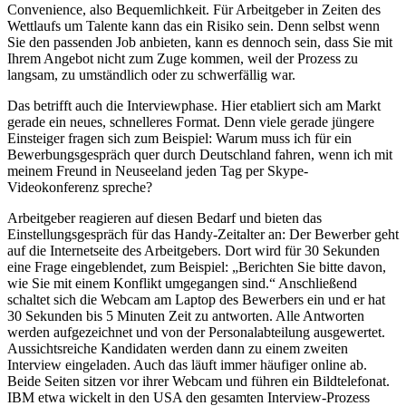
Convenience, also Bequemlichkeit. Für Arbeitgeber in Zeiten des
Wettlaufs um Talente kann das ein Risiko sein. Denn selbst wenn
Sie den passenden Job anbieten, kann es dennoch sein, dass Sie mit
Ihrem Angebot nicht zum Zuge kommen, weil der Prozess zu
langsam, zu umständlich oder zu schwerfällig war.
Das betrifft auch die Interviewphase. Hier etabliert sich am Markt
gerade ein neues, schnelleres Format. Denn viele gerade jüngere
Einsteiger fragen sich zum Beispiel: Warum muss ich für ein
Bewerbungsgespräch quer durch Deutschland fahren, wenn ich mit
meinem Freund in Neuseeland jeden Tag per Skype-
Videokonferenz spreche?
Arbeitgeber reagieren auf diesen Bedarf und bieten das
Einstellungsgespräch für das Handy-Zeitalter an: Der Bewerber geht
auf die Internetseite des Arbeitgebers. Dort wird für 30 Sekunden
eine Frage eingeblendet, zum Beispiel: „Berichten Sie bitte davon,
wie Sie mit einem Konflikt umgegangen sind.“ Anschließend
schaltet sich die Webcam am Laptop des Bewerbers ein und er hat
30 Sekunden bis 5 Minuten Zeit zu antworten. Alle Antworten
werden aufgezeichnet und von der Personalabteilung ausgewertet.
Aussichtsreiche Kandidaten werden dann zu einem zweiten
Interview eingeladen. Auch das läuft immer häufiger online ab.
Beide Seiten sitzen vor ihrer Webcam und führen ein Bildtelefonat.
IBM etwa wickelt in den USA den gesamten Interview-Prozess