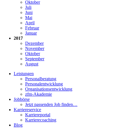
Oktober
Juli
Juni
Mai
April
Februar
Januar
2017
Dezember
November
Oktober
September
August
Leistungen
Personalberatung
Personalentwicklung
Organisationsentwicklung
zfm-Akademie
Jobbörse
Jetzt passenden Job finden…
Karriereservice
Karriereportal
Karrierecoaching
Blog