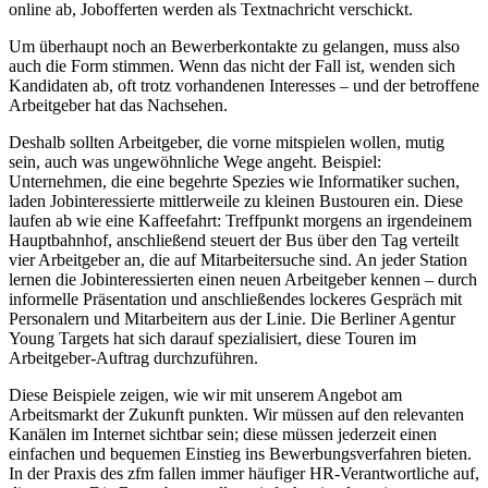
online ab, Jobofferten werden als Textnachricht verschickt.
Um überhaupt noch an Bewerberkontakte zu gelangen, muss also
auch die Form stimmen. Wenn das nicht der Fall ist, wenden sich
Kandidaten ab, oft trotz vorhandenen Interesses – und der betroffene
Arbeitgeber hat das Nachsehen.
Deshalb sollten Arbeitgeber, die vorne mitspielen wollen, mutig
sein, auch was ungewöhnliche Wege angeht. Beispiel:
Unternehmen, die eine begehrte Spezies wie Informatiker suchen,
laden Jobinteressierte mittlerweile zu kleinen Bustouren ein. Diese
laufen ab wie eine Kaffeefahrt: Treffpunkt morgens an irgendeinem
Hauptbahnhof, anschließend steuert der Bus über den Tag verteilt
vier Arbeitgeber an, die auf Mitarbeitersuche sind. An jeder Station
lernen die Jobinteressierten einen neuen Arbeitgeber kennen – durch
informelle Präsentation und anschließendes lockeres Gespräch mit
Personalern und Mitarbeitern aus der Linie. Die Berliner Agentur
Young Targets hat sich darauf spezialisiert, diese Touren im
Arbeitgeber-Auftrag durchzuführen.
Diese Beispiele zeigen, wie wir mit unserem Angebot am
Arbeitsmarkt der Zukunft punkten. Wir müssen auf den relevanten
Kanälen im Internet sichtbar sein; diese müssen jederzeit einen
einfachen und bequemen Einstieg ins Bewerbungsverfahren bieten.
In der Praxis des zfm fallen immer häufiger HR-Verantwortliche auf,