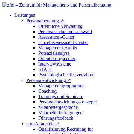
Leistungen
Personalberatung
↗
Öffentliche Verwaltung
Personalsuche und -auswahl
Assessment-Center
Einzel-Assessment-Center
Management-Audits
Potenzialanalyse
Orientierungscenter
Interviewsysteme
STAFF
Psychologische Testverfahren
Personalentwicklung
↗
Managementprogramme
Coaching
Trainings und Seminare
Personalentwicklungskonzepte
Mitarbeitergespräche
Mitarbeiterbefragungen
Führungsfeedback
zfm-Akademie
↗
Qualifizierung Recruiting für