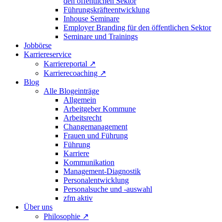
den öffentlichen Sektor
Führungskräfteentwicklung
Inhouse Seminare
Employer Branding für den öffentlichen Sektor
Seminare und Trainings
Jobbörse
Karriereservice
Karriereportal
↗
Karrierecoaching
↗
Blog
Alle Blogeinträge
Allgemein
Arbeitgeber Kommune
Arbeitsrecht
Changemanagement
Frauen und Führung
Führung
Karriere
Kommunikation
Management-Diagnostik
Personalentwicklung
Personalsuche und -auswahl
zfm aktiv
Über uns
Philosophie
↗